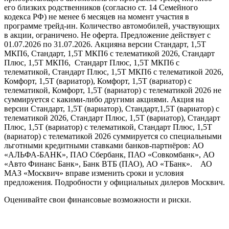
его близких родственников (согласно ст. 14 Семейного
кодекса РФ) не менее 6 месяцев на момент участия в
программе трейд-ин. Количество автомобилей, участвующих
в акции, ограничено. Не оферта. Предложение действует с
01.07.2026 по 31.07.2026. Акцияна версии Стандарт, 1,5Т
МКП6, Стандарт, 1,5Т МКП6 с телематикой 2026, Стандарт
Плюс, 1,5Т МКП6, Стандарт Плюс, 1,5Т МКП6 с
телематикой, Стандарт Плюс, 1,5Т МКП6 с телематикой 2026,
Комфорт, 1,5Т (вариатор), Комфорт, 1,5Т (вариатор) с
телематикой, Комфорт, 1,5Т (вариатор) с телематикой 2026 не
суммируется с какими-либо другими акциями. Акция на
версии Стандарт, 1,5Т (вариатор), Стандарт,1,5Т (вариатор) с
телематикой 2026, Стандарт Плюс, 1,5Т (вариатор), Стандарт
Плюс, 1,5Т (вариатор) с телематикой, Стандарт Плюс, 1,5Т
(вариатор) с телематикой 2026 суммируется со специальными
льготными кредитными ставками банков-партнёров: АО
«АЛЬФА-БАНК», ПАО Сбербанк, ПАО «Совкомбанк», АО
«Авто Финанс Банк», Банк ВТБ (ПАО), АО «ТБанк». АО
МАЗ «Москвич» вправе изменить сроки и условия
предложения. Подробности у официальных дилеров Москвич.
Оценивайте свои финансовые возможности и риски.