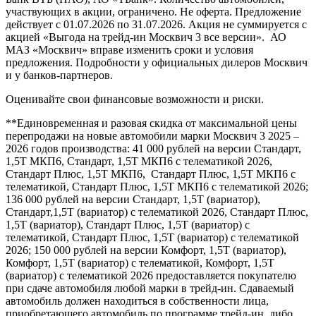
участвующих в акции, ограничено. Не оферта. Предложение
действует с 01.07.2026 по 31.07.2026. Акция не суммируется с
акцией «Выгода на трейд-ин Москвич 3 все версии». АО
МАЗ «Москвич» вправе изменить сроки и условия
предложения. Подробности у официальных дилеров Москвич
и у банков-партнеров.
Оценивайте свои финансовые возможности и риски.
**Единовременная и разовая скидка от максимальной цены
перепродажи на новые автомобили марки Москвич 3 2025 –
2026 годов производства: 41 000 рублей на версии Стандарт,
1,5Т МКП6, Стандарт, 1,5Т МКП6 с телематикой 2026,
Стандарт Плюс, 1,5Т МКП6, Стандарт Плюс, 1,5Т МКП6 с
телематикой, Стандарт Плюс, 1,5Т МКП6 с телематикой 2026;
136 000 рублей на версии Стандарт, 1,5Т (вариатор),
Стандарт,1,5Т (вариатор) с телематикой 2026, Стандарт Плюс,
1,5Т (вариатор), Стандарт Плюс, 1,5Т (вариатор) с
телематикой, Стандарт Плюс, 1,5Т (вариатор) с телематикой
2026; 150 000 рублей на версии Комфорт, 1,5Т (вариатор),
Комфорт, 1,5Т (вариатор) с телематикой, Комфорт, 1,5Т
(вариатор) с телематикой 2026 предоставляется покупателю
при сдаче автомобиля любой марки в трейд-ин. Сдаваемый
автомобиль должен находиться в собственности лица,
приобретающего автомобиль по программе трейд-ин, либо