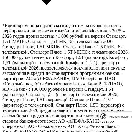
*Единовременная и разовая скидка от максимальной цены
перепродажи на новые автомобили марки Москвич 3 2025 –
2026 годов производства: 41 000 рублей на версии Стандарт,
1,5Т МКП6, Стандарт, 1,5Т МКП6 с телематикой 2026,
Стандарт Плюс, 1,5Т МКП6, Стандарт Плюс, 1,5Т МКП6 с
телематикой, Стандарт Плюс, 1,5Т МКП6 с телематикой 2026;
150 000 рублей на версии Комфорт, 1,5Т (вариатор), Комфорт,
1,5Т (вариатор) с телематикой, Комфорт, 1,5Т (вариатор) с
телематикой 2026 предоставляется покупателю при покупке
автомобиля в кредит по стандартным программам банков-
партнёров: АО «АЛЬФА-БАНК», ПАО Сбербанк, ПАО
«Совкомбанк», АО «Авто Финанс Банк», Банк ВТБ (ПАО),
АО «ТБанк» ; 136 000 рублей на версии Стандарт, 1,5Т
(вариатор), Стандарт,1,5Т (вариатор) с телематикой 2026,
Стандарт Плюс, 1,5Т (вариатор), Стандарт Плюс, 1,5Т
(вариатор) с телематикой, Стандарт Плюс, 1,5Т (вариатор) с
телематикой 2026предоставляется покупателю при покупке
автомобиля в кредит по стандартным и льготным кредитным
Privacy notice
ставкам банков-партнёров: АО «АЛЬФА-БАНК», ПАО
Сбербанк, ПАО «Совкомбанк», АО «Авто Финанс Банк»,
Банк ВТБ (ПАО), АО «ТБанк». Количество автомобилей,