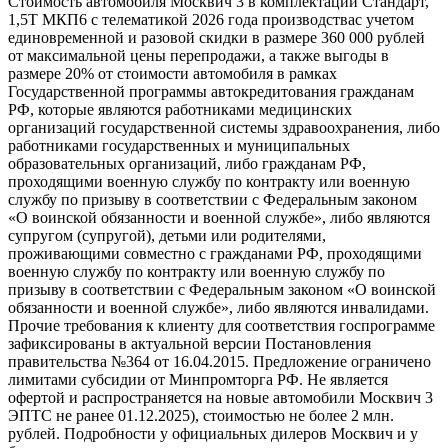
Стоимость автомобиля Москвич 3 в комплектации Стандарт,
1,5Т МКП6 с телематикой 2026 года производствас учетом
единовременной и разовой скидки в размере 360 000 рублей
от максимальной цены перепродажи, а также выгоды в
размере 20% от стоимости автомобиля в рамках
Государственной программы автокредитования гражданам
РФ, которые являются работниками медицинских
организаций государственной системы здравоохранения, либо
работниками государственных и муниципальных
образовательных организаций, либо гражданам РФ,
проходящими военную службу по контракту или военную
службу по призыву в соответствии с Федеральным законом
«О воинской обязанности и военной службе», либо являются
супругом (супругой), детьми или родителями,
проживающими совместно с гражданами РФ, проходящими
военную службу по контракту или военную службу по
призыву в соответствии с Федеральным законом «О воинской
обязанности и военной службе», либо являются инвалидами.
Прочие требования к клиенту для соответствия госпрограмме
зафиксированы в актуальной версии Постановления
правительства №364 от 16.04.2015. Предложение ограничено
лимитами субсидии от Минпромторга РФ. Не является
офертой и распространяется на новые автомобили Москвич 3
ЭПТС не ранее 01.12.2025), стоимостью не более 2 млн.
рублей. Подробности у официальных дилеров Москвич и у