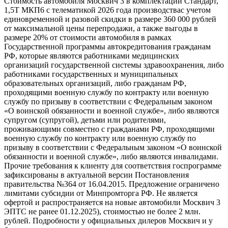
Стоимость автомобиля Москвич 3 в комплектации Стандарт,
1,5Т МКП6 с телематикой 2026 года производствас учетом
единовременной и разовой скидки в размере 360 000 рублей
от максимальной цены перепродажи, а также выгоды в
размере 20% от стоимости автомобиля в рамках
Государственной программы автокредитования гражданам
РФ, которые являются работниками медицинских
организаций государственной системы здравоохранения, либо
работниками государственных и муниципальных
образовательных организаций, либо гражданам РФ,
проходящими военную службу по контракту или военную
службу по призыву в соответствии с Федеральным законом
«О воинской обязанности и военной службе», либо являются
супругом (супругой), детьми или родителями,
проживающими совместно с гражданами РФ, проходящими
военную службу по контракту или военную службу по
призыву в соответствии с Федеральным законом «О воинской
обязанности и военной службе», либо являются инвалидами.
Прочие требования к клиенту для соответствия госпрограмме
зафиксированы в актуальной версии Постановления
правительства №364 от 16.04.2015. Предложение ограничено
лимитами субсидии от Минпромторга РФ. Не является
офертой и распространяется на новые автомобили Москвич 3
ЭПТС не ранее 01.12.2025), стоимостью не более 2 млн.
рублей. Подробности у официальных дилеров Москвич и у