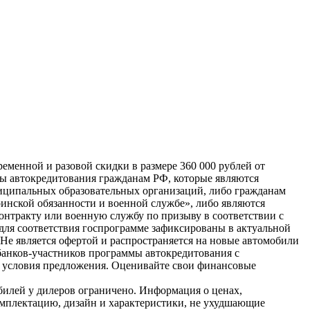
еменной и разовой скидки в размере 360 000 рублей от
мы автокредитования гражданам РФ, которые являются
иципальных образовательных организаций, либо гражданам
инской обязанности и военной службе», либо являются
нтракту или военную службу по призыву в соответствии с
для соответствия госпрограмме зафиксированы в актуальной
е является офертой и распространяется на новые автомобили
банков-участников программы автокредитования с
и условия предложения. Оценивайте свои финансовые
билей у дилеров ограничено. Информация о ценах,
омплектацию, дизайн и характеристики, не ухудшающие