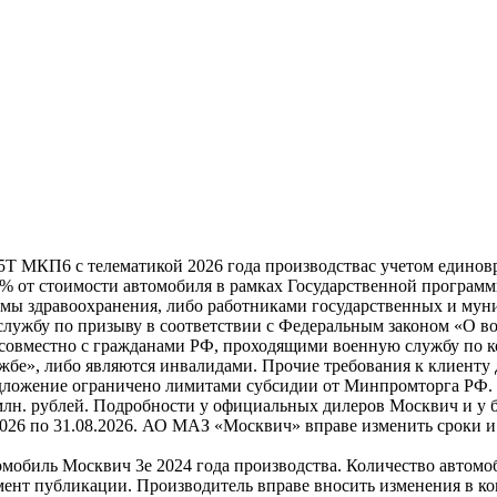
5Т МКП6 с телематикой 2026 года производствас учетом единовр
0% от стоимости автомобиля в рамках Государственной програм
мы здравоохранения, либо работниками государственных и мун
лужбу по призыву в соответствии с Федеральным законом «О во
совместно с гражданами РФ, проходящими военную службу по ко
бе», либо являются инвалидами. Прочие требования к клиенту 
дложение ограничено лимитами субсидии от Минпромторга РФ. Н
 млн. рублей. Подробности у официальных дилеров Москвич и у 
2026 по 31.08.2026. АО МАЗ «Москвич» вправе изменить сроки 
омобиль Москвич 3e 2024 года производства. Количество автомо
мент публикации. Производитель вправе вносить изменения в к