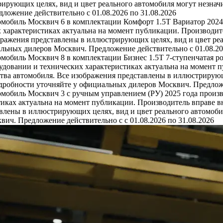
ирующих целях, вид и цвет реального автомобиля могут незначи
ожение действительно с 01.08.2026 по 31.08.2026
омобиль Москвич 6 в комплектации Комфорт 1.5T Вариатор 2024
 характеристиках актуальна на момент публикации. Производит
бражения представлены в иллюстрирующих целях, вид и цвет реа
льных дилеров Москвич. Предложение действительно с 01.08.20
омобиль Москвич 8 в комплектации Бизнес 1.5T 7-ступенчатая р
удовании и технических характеристиках актуальна на момент 
тва автомобиля. Все изображения представлены в иллюстрирующ
одробности уточняйте у официальных дилеров Москвич. Предложе
омобиль Москвич 3 с ручным управлением (РУ) 2025 года произв
иках актуальна на момент публикации. Производитель вправе в
влены в иллюстрирующих целях, вид и цвет реального автомобил
ич. Предложение действительно с с 01.08.2026 по 31.08.2026