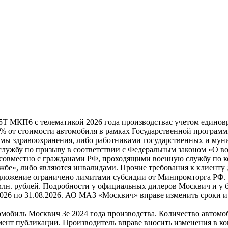
5Т МКП6 с телематикой 2026 года производствас учетом единовр
0% от стоимости автомобиля в рамках Государственной програм
мы здравоохранения, либо работниками государственных и мун
лужбу по призыву в соответствии с Федеральным законом «О во
совместно с гражданами РФ, проходящими военную службу по ко
бе», либо являются инвалидами. Прочие требования к клиенту 
дложение ограничено лимитами субсидии от Минпромторга РФ. Н
 млн. рублей. Подробности у официальных дилеров Москвич и у 
2026 по 31.08.2026. АО МАЗ «Москвич» вправе изменить сроки 
омобиль Москвич 3e 2024 года производства. Количество автомо
мент публикации. Производитель вправе вносить изменения в к