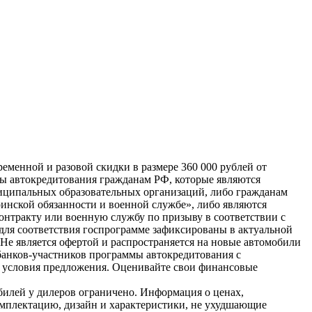
еменной и разовой скидки в размере 360 000 рублей от
мы автокредитования гражданам РФ, которые являются
иципальных образовательных организаций, либо гражданам
инской обязанности и военной службе», либо являются
нтракту или военную службу по призыву в соответствии с
для соответствия госпрограмме зафиксированы в актуальной
е является офертой и распространяется на новые автомобили
банков-участников программы автокредитования с
и условия предложения. Оценивайте свои финансовые
билей у дилеров ограничено. Информация о ценах,
омплектацию, дизайн и характеристики, не ухудшающие