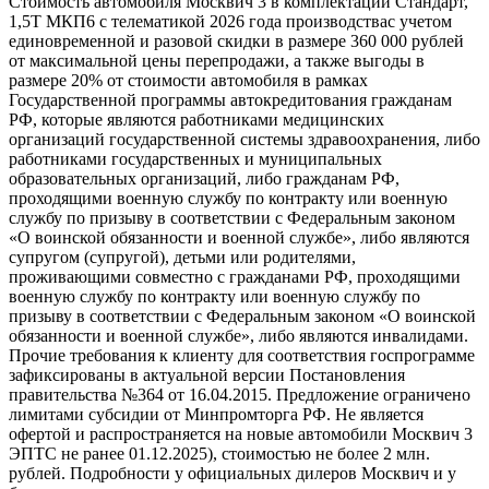
Стоимость автомобиля Москвич 3 в комплектации Стандарт,
1,5Т МКП6 с телематикой 2026 года производствас учетом
единовременной и разовой скидки в размере 360 000 рублей
от максимальной цены перепродажи, а также выгоды в
размере 20% от стоимости автомобиля в рамках
Государственной программы автокредитования гражданам
РФ, которые являются работниками медицинских
организаций государственной системы здравоохранения, либо
работниками государственных и муниципальных
образовательных организаций, либо гражданам РФ,
проходящими военную службу по контракту или военную
службу по призыву в соответствии с Федеральным законом
«О воинской обязанности и военной службе», либо являются
супругом (супругой), детьми или родителями,
проживающими совместно с гражданами РФ, проходящими
военную службу по контракту или военную службу по
призыву в соответствии с Федеральным законом «О воинской
обязанности и военной службе», либо являются инвалидами.
Прочие требования к клиенту для соответствия госпрограмме
зафиксированы в актуальной версии Постановления
правительства №364 от 16.04.2015. Предложение ограничено
лимитами субсидии от Минпромторга РФ. Не является
офертой и распространяется на новые автомобили Москвич 3
ЭПТС не ранее 01.12.2025), стоимостью не более 2 млн.
рублей. Подробности у официальных дилеров Москвич и у