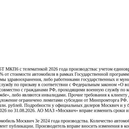
5Т МКП6 с телематикой 2026 года производствас учетом единовр
0% от стоимости автомобиля в рамках Государственной програм
мы здравоохранения, либо работниками государственных и мун
лужбу по призыву в соответствии с Федеральным законом «О во
совместно с гражданами РФ, проходящими военную службу по ко
бе», либо являются инвалидами. Прочие требования к клиенту 
дложение ограничено лимитами субсидии от Минпромторга РФ. Н
 млн. рублей. Подробности у официальных дилеров Москвич и у 
2026 по 31.08.2026. АО МАЗ «Москвич» вправе изменить сроки 
омобиль Москвич 3e 2024 года производства. Количество автомо
мент публикации. Производитель вправе вносить изменения в к