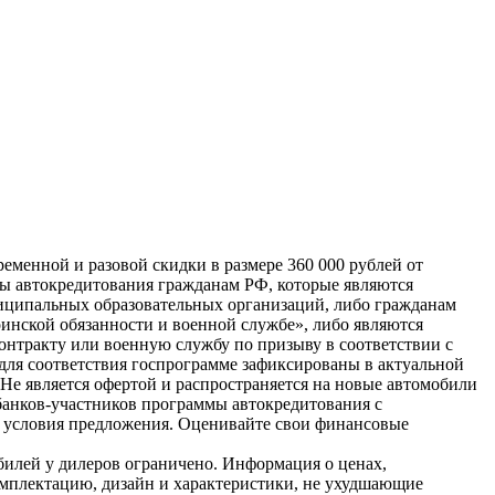
еменной и разовой скидки в размере 360 000 рублей от
мы автокредитования гражданам РФ, которые являются
иципальных образовательных организаций, либо гражданам
инской обязанности и военной службе», либо являются
нтракту или военную службу по призыву в соответствии с
для соответствия госпрограмме зафиксированы в актуальной
е является офертой и распространяется на новые автомобили
банков-участников программы автокредитования с
и условия предложения. Оценивайте свои финансовые
билей у дилеров ограничено. Информация о ценах,
омплектацию, дизайн и характеристики, не ухудшающие