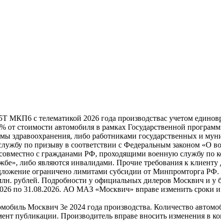
5Т МКП6 с телематикой 2026 года производствас учетом единовр
0% от стоимости автомобиля в рамках Государственной програм
мы здравоохранения, либо работниками государственных и мун
лужбу по призыву в соответствии с Федеральным законом «О во
совместно с гражданами РФ, проходящими военную службу по ко
бе», либо являются инвалидами. Прочие требования к клиенту 
дложение ограничено лимитами субсидии от Минпромторга РФ. Н
 млн. рублей. Подробности у официальных дилеров Москвич и у 
2026 по 31.08.2026. АО МАЗ «Москвич» вправе изменить сроки 
омобиль Москвич 3e 2024 года производства. Количество автомо
мент публикации. Производитель вправе вносить изменения в к