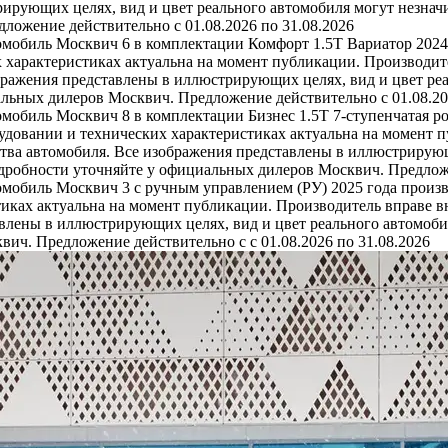
ирующих целях, вид и цвет реального автомобиля могут незначи
ожение действительно с 01.08.2026 по 31.08.2026
омобиль Москвич 6 в комплектации Комфорт 1.5T Вариатор 2024
 характеристиках актуальна на момент публикации. Производит
бражения представлены в иллюстрирующих целях, вид и цвет реа
льных дилеров Москвич. Предложение действительно с 01.08.20
омобиль Москвич 8 в комплектации Бизнес 1.5T 7-ступенчатая р
удовании и технических характеристиках актуальна на момент 
тва автомобиля. Все изображения представлены в иллюстрирующ
одробности уточняйте у официальных дилеров Москвич. Предложе
омобиль Москвич 3 с ручным управлением (РУ) 2025 года произв
иках актуальна на момент публикации. Производитель вправе в
влены в иллюстрирующих целях, вид и цвет реального автомобил
ич. Предложение действительно с с 01.08.2026 по 31.08.2026