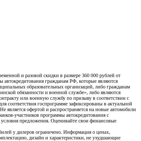
еменной и разовой скидки в размере 360 000 рублей от
мы автокредитования гражданам РФ, которые являются
иципальных образовательных организаций, либо гражданам
инской обязанности и военной службе», либо являются
нтракту или военную службу по призыву в соответствии с
для соответствия госпрограмме зафиксированы в актуальной
е является офертой и распространяется на новые автомобили
банков-участников программы автокредитования с
и условия предложения. Оценивайте свои финансовые
билей у дилеров ограничено. Информация о ценах,
омплектацию, дизайн и характеристики, не ухудшающие